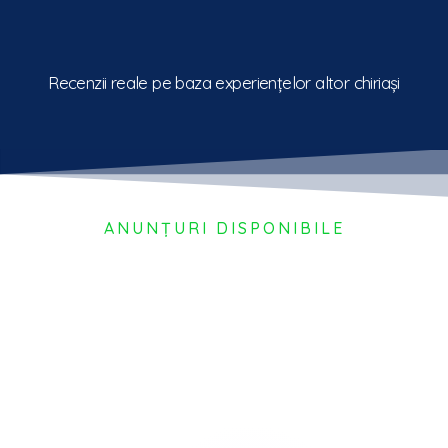
Recenzii reale pe baza experiențelor altor chiriași
ANUNȚURI DISPONIBILE