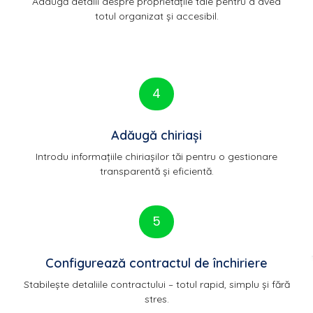
Adaugă detalii despre proprietățile tale pentru a avea
totul organizat și accesibil.
4
Adăugă chiriași
Introdu informațiile chiriașilor tăi pentru o gestionare
transparentă și eficientă.
5
Configurează contractul de închiriere
Stabilește detaliile contractului – totul rapid, simplu și fără
stres.